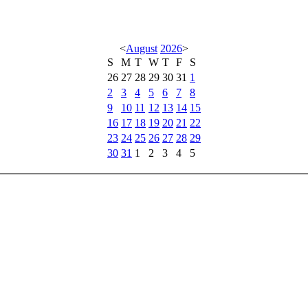
<
August
2026
>
S
M
T
W
T
F
S
26
27
28
29
30
31
1
2
3
4
5
6
7
8
9
10
11
12
13
14
15
16
17
18
19
20
21
22
23
24
25
26
27
28
29
30
31
1
2
3
4
5