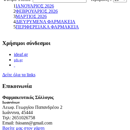
1
ΙΑΝΟΥΑΡΙΟΣ 2026
2
ΦΕΒΡΟΥΑΡΙΟΣ 2026
3
ΜΑΡΤΙΟΣ 2026
4
ΔΙΕΥΡΥΜΕΝΑ ΦΑΡΜΑΚΕΙΑ
5
ΠΕΡΙΦΕΡΕΙΑΚΑ ΦΑΡΜΑΚΕΙΑ
Χρήσιμοι σύνδεσμοι
ideaf.gr
pfs.gr
Δείτε όλα τα links
Επικοινωνία
Φαρμακευτικός Σύλλογος
Ιωαννίνων
Λεωφ. Γεωργίου Παπανδρέου 2
Ιωάννινα, 45444
Τηλ: 2651026758
Email: fsioann@gmail.com
Βρείτε μας στον χάρτη