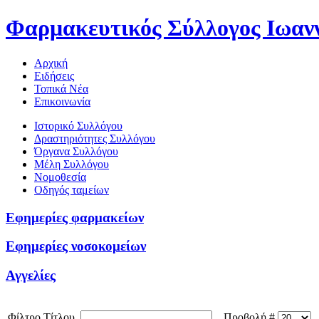
Φαρμακευτικός Σύλλογος Ιωαν
Αρχική
Ειδήσεις
Τοπικά Νέα
Επικοινωνία
Ιστορικό Συλλόγου
Δραστηριότητες Συλλόγου
Όργανα Συλλόγου
Μέλη Συλλόγου
Νομοθεσία
Οδηγός ταμείων
Εφημερίες φαρμακείων
Εφημερίες νοσοκομείων
Αγγελίες
Φίλτρο Τίτλου
Προβολή #