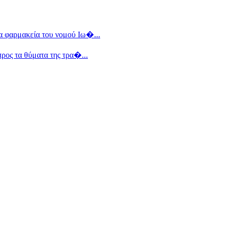
 φαρμακεία του νομού Ιω�...
ρος τα θύματα της τρα�...