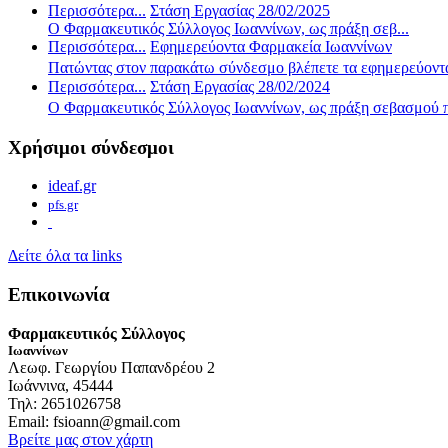
Περισσότερα...
Στάση Εργασίας 28/02/2025
Ο Φαρμακευτικός Σύλλογος Ιωαννίνων, ως πράξη σεβ...
Περισσότερα...
Εφημερεύοντα Φαρμακεία Ιωαννίνων
Πατώντας στον παρακάτω σύνδεσμο βλέπετε τα εφημερεύοντα
Περισσότερα...
Στάση Εργασίας 28/02/2024
Ο Φαρμακευτικός Σύλλογος Ιωαννίνων, ως πράξη σεβασμού π
Χρήσιμοι σύνδεσμοι
ideaf.gr
pfs.gr
Δείτε όλα τα links
Επικοινωνία
Φαρμακευτικός Σύλλογος
Ιωαννίνων
Λεωφ. Γεωργίου Παπανδρέου 2
Ιωάννινα, 45444
Τηλ: 2651026758
Email: fsioann@gmail.com
Βρείτε μας στον χάρτη