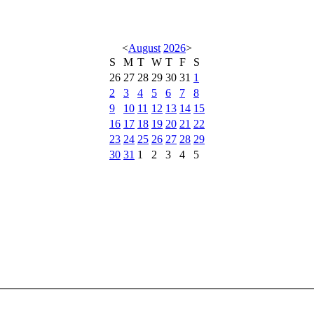
<
August
2026
>
S
M
T
W
T
F
S
26
27
28
29
30
31
1
2
3
4
5
6
7
8
9
10
11
12
13
14
15
16
17
18
19
20
21
22
23
24
25
26
27
28
29
30
31
1
2
3
4
5