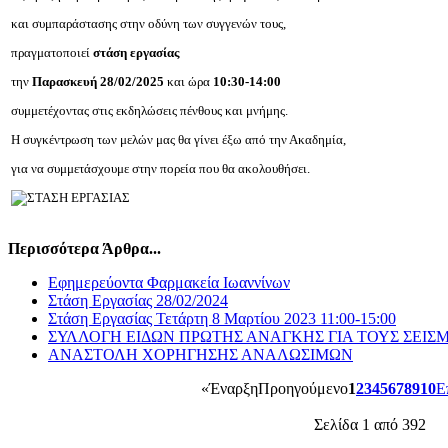
και συμπαράστασης στην οδύνη των συγγενών τους,
πραγματοποιεί
στάση εργασίας
την
Παρασκευή 28/02/2025
και ώρα
10:30-14:00
συμμετέχοντας στις εκδηλώσεις πένθους και μνήμης.
Η συγκέντρωση των μελών μας θα γίνει έξω από την Ακαδημία,
για να συμμετάσχουμε στην πορεία που θα ακολουθήσει.
Περισσότερα Άρθρα...
Εφημερεύοντα Φαρμακεία Ιωαννίνων
Στάση Εργασίας 28/02/2024
Στάση Εργασίας Τετάρτη 8 Μαρτίου 2023 11:00-15:00
ΣΥΛΛΟΓΗ ΕΙΔΩΝ ΠΡΩΤΗΣ ΑΝΑΓΚΗΣ ΓΙΑ ΤΟΥΣ ΣΕΙΣ
ΑΝΑΣΤΟΛΗ ΧΟΡΗΓΗΣΗΣ ΑΝΑΛΩΣΙΜΩΝ
«
Έναρξη
Προηγούμενο
1
2
3
4
5
6
7
8
9
10
Ε
Σελίδα 1 από 392