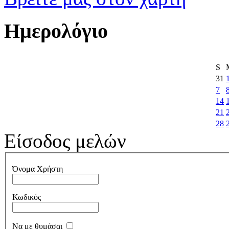
Ημερολόγιο
S
31
7
14
21
28
Είσοδος μελών
Όνομα Χρήστη
Κωδικός
Να με θυμάσαι