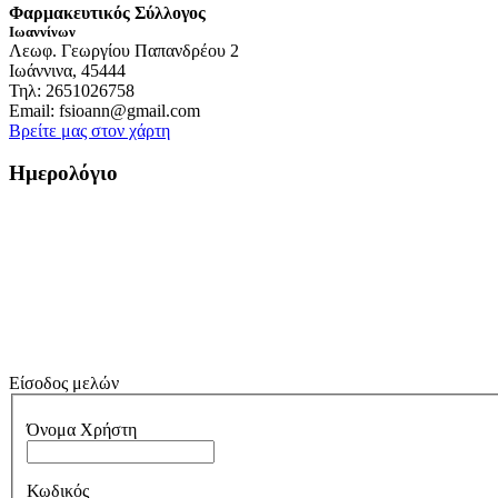
Φαρμακευτικός Σύλλογος
Ιωαννίνων
Λεωφ. Γεωργίου Παπανδρέου 2
Ιωάννινα, 45444
Τηλ: 2651026758
Email: fsioann@gmail.com
Βρείτε μας στον χάρτη
Ημερολόγιο
Είσοδος μελών
Όνομα Χρήστη
Κωδικός