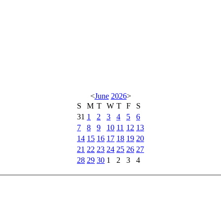
<
June
2026
>
S
M
T
W
T
F
S
31
1
2
3
4
5
6
7
8
9
10
11
12
13
14
15
16
17
18
19
20
21
22
23
24
25
26
27
28
29
30
1
2
3
4