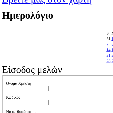
Ημερολόγιο
S
31
7
14
21
28
Είσοδος μελών
Όνομα Χρήστη
Κωδικός
Να με θυμάσαι